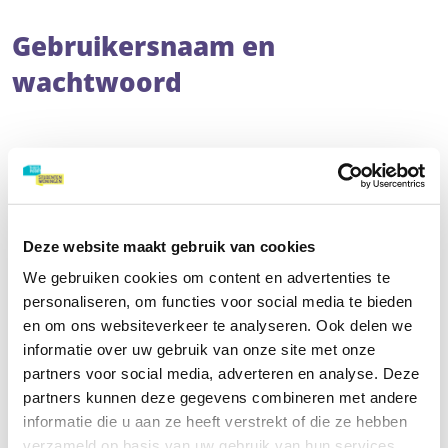
Gebruikersnaam en
wachtwoord
Vul je gebruikersnaam en e-mailadres in. Wij sturen je
binnen enkele minuten een e-mail, waarin we uitleggen
hoe je een nieuw wachtwoord instelt.
Deze website maakt gebruik van cookies
We gebruiken cookies om content en advertenties te
Heb je 5 keer een inlogpoging gedaan met een verkeerd
personaliseren, om functies voor social media te bieden
wachtwoord? Dan is je account 24 uur geblokkeerd. Je
en om ons websiteverkeer te analyseren. Ook delen we
kunt dan ook 'wachtwoord vergeten' niet gebruiken.
informatie over uw gebruik van onze site met onze
partners voor social media, adverteren en analyse. Deze
partners kunnen deze gegevens combineren met andere
informatie die u aan ze heeft verstrekt of die ze hebben
verzameld op basis van uw gebruik van hun services.