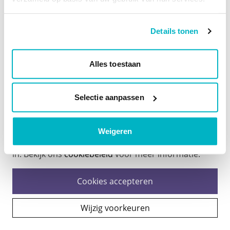
Details tonen
Alles toestaan
Cookies op deze website
Selectie aanpassen
Wij gebruiken cookies om je een optimale
gebruikerservaring te bieden, het gebruik van onze
website te analyseren en je voorkeuren te
Weigeren
onthouden. Geef toestemming of stel je eigen keuze
in. Bekijk ons
cookiebeleid
voor meer informatie.
Cookies accepteren
Wijzig voorkeuren