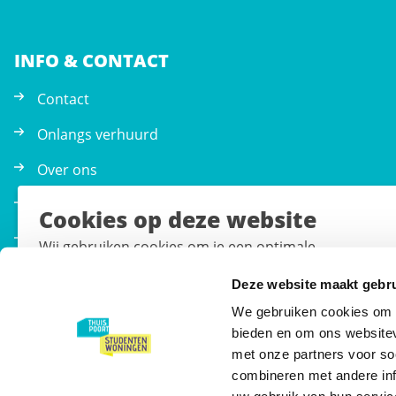
INFO & CONTACT
Contact
Onlangs verhuurd
Over ons
Gebruikersvoorwaarden & privacy statement
Cookies op deze website
De Thuispoort Studentenwoningen App
Wij gebruiken cookies om je een optimale
gebruikerservaring te bieden, het gebruik van onze w
Deze website maakt gebru
te analyseren en je voorkeuren te onthouden. Geef
toestemming of stel je eigen keuze in. Bekijk ons
We gebruiken cookies om c
cookiebeleid
voor meer informatie.
bieden en om ons websitev
met onze partners voor so
AANBOD
combineren met andere inf
Cookies accepteren