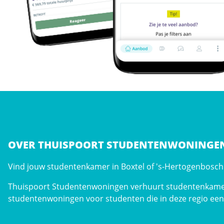
OVER THUISPOORT STUDENTENWONINGE
Vind jouw studentenkamer in Boxtel of 's-Hertogenbosch: 
Thuispoort Studentenwoningen verhuurt studentenkame
studentenwoningen voor studenten die in deze regio een