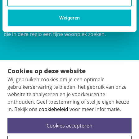
Thuispoort Studentenwoningen verhuurt
studentenkamers van de woningcorporaties
Weigeren
BrabantWonen en Woonstichting JOOST. Samen werken
we aan betaalbare studentenwoningen voor studenten
die in deze regio een fijne woonplek zoeken.
Cookies op deze website
INFO & CONTACT
Wij gebruiken cookies om je een optimale
Contact
gebruikerservaring te bieden, het gebruik van onze
website te analyseren en je voorkeuren te
Onlangs verhuurd
onthouden. Geef toestemming of stel je eigen keuze
Over ons
in. Bekijk ons
cookiebeleid
voor meer informatie.
Gebruikersvoorwaarden & privacy statement
Cookies accepteren
De Thuispoort Studentenwoningen App