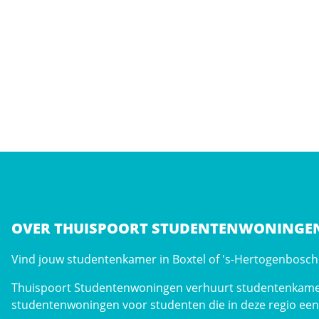
OVER THUISPOORT STUDENTENWONINGE
Vind jouw studentenkamer in Boxtel of 's-Hertogenbosch: 
Thuispoort Studentenwoningen verhuurt studentenkame
studentenwoningen voor studenten die in deze regio een