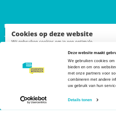
INFO & CONTACT
Cookies op deze website
Contact
Wij gebruiken cookies om je een optimale
Onlangs verhuurd
gebruikerservaring te bieden, het gebruik van onze w
Deze website maakt gebru
te analyseren en je voorkeuren te onthouden. Geef
Over ons
toestemming of stel je eigen keuze in. Bekijk ons
We gebruiken cookies om c
cookiebeleid
voor meer informatie.
bieden en om ons websitev
Gebruikersvoorwaarden & privacy statement
met onze partners voor so
De Thuispoort Studentenwoningen App
combineren met andere inf
Cookies accepteren
uw gebruik van hun servic
Wijzig voorkeuren
Details tonen
AANBOD